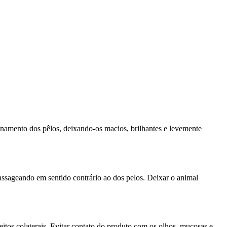
nto dos pêlos, deixando-os macios, brilhantes e levemente
assageando em sentido contrário ao dos pelos. Deixar o animal
itos colaterais. Evitar contato do produto com os olhos, mucosas e