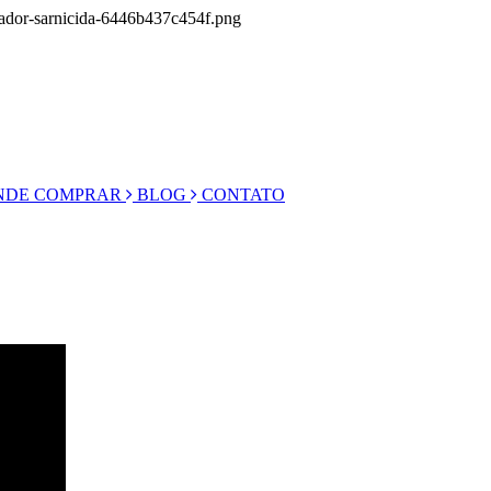
nador-sarnicida-6446b437c454f.png
DE COMPRAR
BLOG
CONTATO