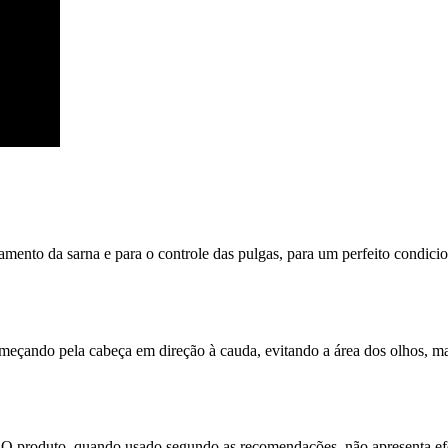
arna e para o controle das pulgas, para um perfeito condicioname
omeçando pela cabeça em direção à cauda, evitando a área dos olhos, m
. O produto, quando usado segundo as recomendações, não apresenta efe