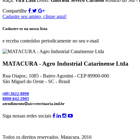
Raça:
Vira Lata
Dono:
Gabriela Severo Cardoso
Rosário do Sul -
Compartilhe
Cadastre seu amigo, clique aqui!
Cadastre-se na nossa lista
e receba conteúdos periodicamente no seu e-mail
MATACURA - Agro Industrial Catarinense Ltda
Rua Oiapoc, 1085 - Bairro Agostini - CEP 89900-000
São Miguel do Oeste - SC - Brasil
(49) 3
622-0090
0800-642-2905
atendimento
aicveterinaria.ind.br
Siga nossas redes sociais
Todos os direitos reservados.
Matacura.
2016