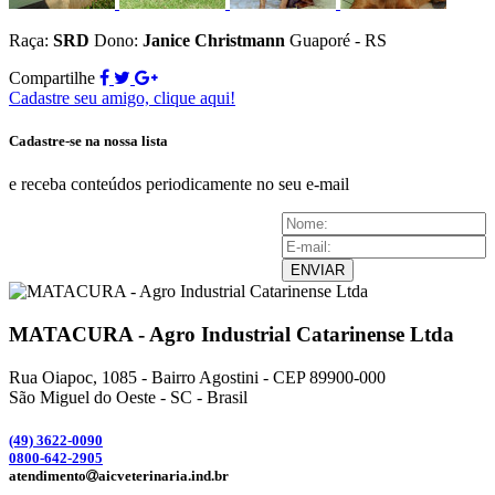
Raça:
SRD
Dono:
Janice Christmann
Guaporé - RS
Compartilhe
Cadastre seu amigo, clique aqui!
Cadastre-se na nossa lista
e receba conteúdos periodicamente no seu e-mail
ENVIAR
MATACURA - Agro Industrial Catarinense Ltda
Rua Oiapoc, 1085 - Bairro Agostini - CEP 89900-000
São Miguel do Oeste - SC - Brasil
(49) 3
622-0090
0800-642-2905
atendimento
aicveterinaria.ind.br