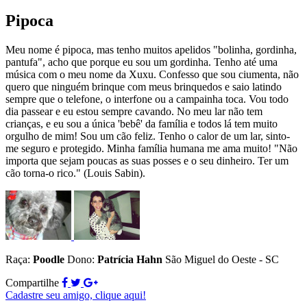
Pipoca
Meu nome é pipoca, mas tenho muitos apelidos "bolinha, gordinha,
pantufa", acho que porque eu sou um gordinha. Tenho até uma
música com o meu nome da Xuxu. Confesso que sou ciumenta, não
quero que ninguém brinque com meus brinquedos e saio latindo
sempre que o telefone, o interfone ou a campainha toca. Vou todo
dia passear e eu estou sempre cavando. No meu lar não tem
crianças, e eu sou a única 'bebê' da família e todos lá tem muito
orgulho de mim! Sou um cão feliz. Tenho o calor de um lar, sinto-
me seguro e protegido. Minha família humana me ama muito! "Não
importa que sejam poucas as suas posses e o seu dinheiro. Ter um
cão torna-o rico." (Louis Sabin).
Raça:
Poodle
Dono:
Patrícia Hahn
São Miguel do Oeste - SC
Compartilhe
Cadastre seu amigo, clique aqui!