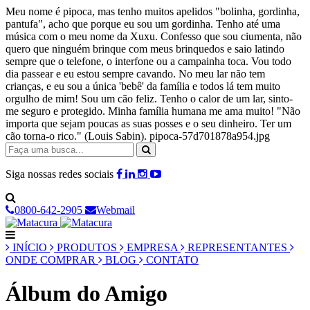
Meu nome é pipoca, mas tenho muitos apelidos "bolinha, gordinha,
pantufa", acho que porque eu sou um gordinha. Tenho até uma
música com o meu nome da Xuxu. Confesso que sou ciumenta, não
quero que ninguém brinque com meus brinquedos e saio latindo
sempre que o telefone, o interfone ou a campainha toca. Vou todo
dia passear e eu estou sempre cavando. No meu lar não tem
crianças, e eu sou a única 'bebê' da família e todos lá tem muito
orgulho de mim! Sou um cão feliz. Tenho o calor de um lar, sinto-
me seguro e protegido. Minha família humana me ama muito! "Não
importa que sejam poucas as suas posses e o seu dinheiro. Ter um
cão torna-o rico." (Louis Sabin). pipoca-57d701878a954.jpg
Siga nossas redes sociais
0800-642-2905
Webmail
INÍCIO
PRODUTOS
EMPRESA
REPRESENTANTES
ONDE COMPRAR
BLOG
CONTATO
Álbum do Amigo