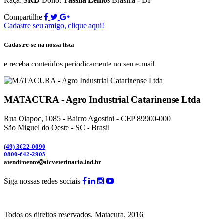
Raça:
SRD
Dono:
Tássila Lemos
Brasília - DF
Compartilhe
Cadastre seu amigo, clique aqui!
Cadastre-se na nossa lista
e receba conteúdos periodicamente no seu e-mail
MATACURA - Agro Industrial Catarinense Ltda
Rua Oiapoc, 1085 - Bairro Agostini - CEP 89900-000
São Miguel do Oeste - SC - Brasil
(49) 3
622-0090
0800-642-2905
atendimento
aicveterinaria.ind.br
Siga nossas redes sociais
Todos os direitos reservados.
Matacura.
2016