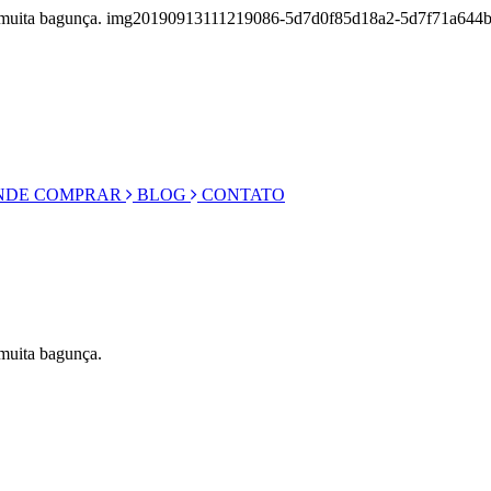
es e muita bagunça. img20190913111219086-5d7d0f85d18a2-5d7f71a644
DE COMPRAR
BLOG
CONTATO
 muita bagunça.