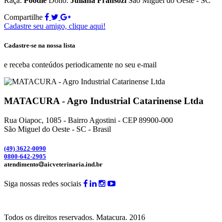
Raça:
Poodle
Dono:
Juliana Fransozi
São Miguel do Oeste - SC
Compartilhe
Cadastre seu amigo, clique aqui!
Cadastre-se na nossa lista
e receba conteúdos periodicamente no seu e-mail
MATACURA - Agro Industrial Catarinense Ltda
Rua Oiapoc, 1085 - Bairro Agostini - CEP 89900-000
São Miguel do Oeste - SC - Brasil
(49) 3
622-0090
0800-642-2905
atendimento
aicveterinaria.ind.br
Siga nossas redes sociais
Todos os direitos reservados.
Matacura.
2016